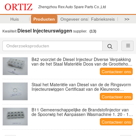
Zhengzhou Rex Auto Spare Parts Co.,Ltd
Huis
Producten
Ongeveer ons
Fabrieksreis
>>
Diesel Injecteurswiggen
Kwaliteit
supplier.
(13)
B42 voorziet de Diesel Injecteur Diverse Verpakking
van de het Staal Materiële Doos van de Groottehoge
snelheid van een vulstuk
Contacteer ons
Staal het Materiële van Diesel van de de Ringsvorm
Injecteurswiggen Certificaat van de Kleurence
Zilverachtige
Contacteer ons
B11 Gemeenschappelijke de Brandstofinjector van
de Spoorwig het Aanpassen Wasmachine 1. 20 - 1.
38MM
Contacteer ons