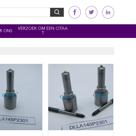
VERZOEK OM EEN CITAA
R ONS
T