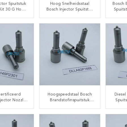
ctor Spuitstuk
Hoog Snelheidsstaal
Bosch B
 Kit 30 G Hoog
Bosch Injector Spuitstuk
Spuits
s Staal Bosch
CE / Bosch Control Valve
Hoge 
r Onderdelen
ISO9001 Gecertificeerd
Repara
TACT NU
CONTACT NU
VC99002
ertificeerd
Hoogspeedstaal Bosch
Diesel
jector Nozzle
Brandstofinspuitstuk
Spuit
rt Hoog
Voor Automobiel
Steel 
staal Naald 50
TACT NU
CONTACT NU
uto Gewicht