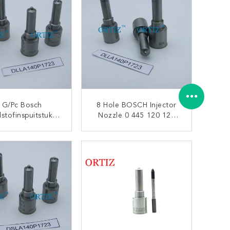
 G/pc Bosch
8 Hole BOSCH Injector
stofinspuitstuk
Nozzle 0 445 120 123
-Inspuitmachine 0
Nettogewicht 30 G/pc
 120 123 Doos
Doos Grootte 10 Cm *
CONTACT NU
CONTACT NU
e 10 Cm * 4,5 Cm
4,5 Cm * 7,5 Cm
* 7,5 Cm