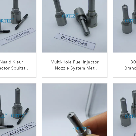
Naald Kleur
Multi-Hole Fuel Injector
30
ctor Spuitstuk
Nozzle System Met
Brand
uk Optimale
Zwarte Naald
Voor Cr
iciëntie
445
TACT NU
CONTACT NU
Groott