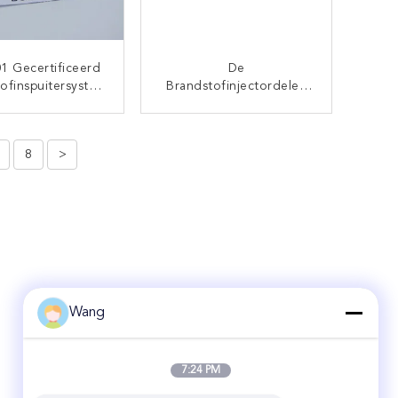
1 Gecertificeerd
De
ofinspuitersystee
Brandstofinjectordelen
warte Naaldkleur
DSLA136P804 Van ORTIZ
,16 Mm Gat
BOSCH Injecteurspijp
CONTACT NU
CONTACT NU
136° 0 433 175 163
8
>
Wang
7:24 PM