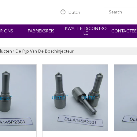
Dutch
KWALITEITSCONTRO
R ONS
FABRIEKSREIS
CONTACTEE
LE
ducten
De Pijp Van De Boschinjecteur