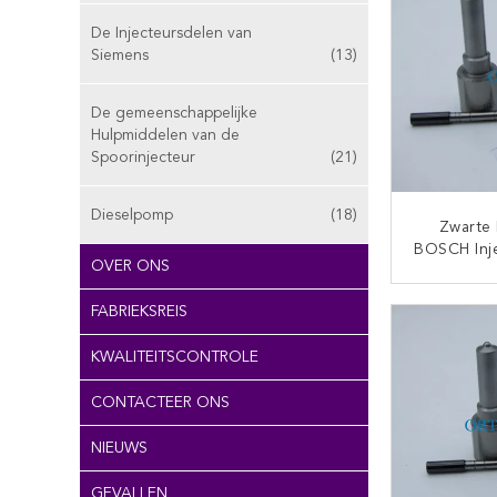
De Injecteursdelen van
Siemens
(13)
De gemeenschappelijke
Hulpmiddelen van de
Spoorinjecteur
(21)
Dieselpomp
(18)
Zwarte 
BOSCH Inje
OVER ONS
Hoogdr
Eff
CON
FABRIEKSREIS
KWALITEITSCONTROLE
CONTACTEER ONS
NIEUWS
GEVALLEN