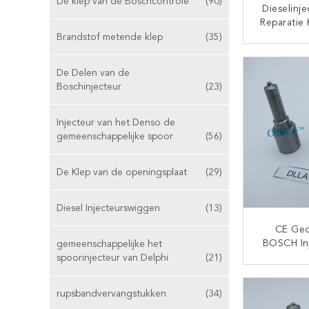
De klep van de Boschcontrole
(90)
Dieselinje
Reparatie
Snelheid
Brandstof metende klep
(35)
Injecto
CON
F00
De Delen van de
Boschinjecteur
(23)
Injecteur van het Denso de
gemeenschappelijke spoor
(56)
De Klep van de openingsplaat
(29)
Diesel Injecteurswiggen
(13)
CE Gec
BOSCH In
gemeenschappelijke het
Zwa
spoorinjecteur van Delphi
(21)
Snelheids
CON
G/pc Br
rupsbandvervangstukken
(34)