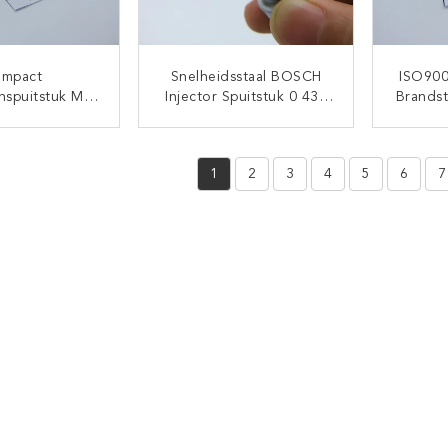
mpact
Snelheidsstaal BOSCH
ISO900
nspuitstuk Met
Injector Spuitstuk 0 433
Brandst
nde Klep F 00R
175 481 Met 140° Hoek
M Met Z
n Nettogewicht
Van Het Gat
0
TACT NU
CONTACT NU
0 G/pc
1
2
3
4
5
6
7