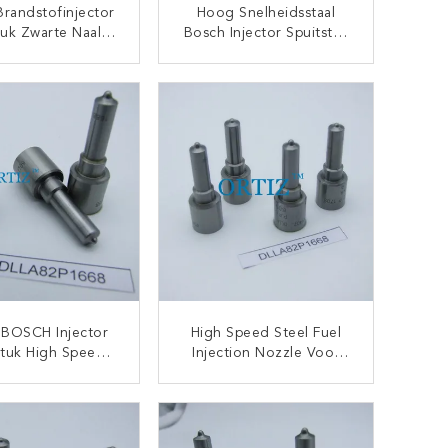
randstofinjector
Hoog Snelheidsstaal
tuk Zwarte Naald
Bosch Injector Spuitstuk
Snelheid Staal
CE Bosch Regelklep
tie Kit F 00V C99
ISO9001 Gecertificeerd
CONTACT NU
CONTACT NU
002
 BOSCH Injector
High Speed Steel Fuel
stuk High Speed
Injection Nozzle Voor
Fijn Spuitpatroon
Hoge Druk
CONTACT NU
CONTACT NU