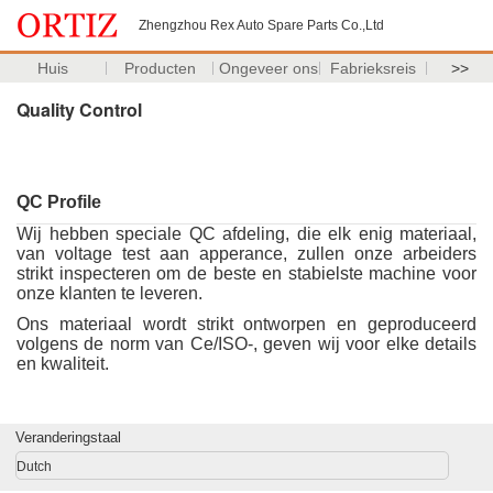
Zhengzhou Rex Auto Spare Parts Co.,Ltd
Huis
Producten
Ongeveer ons
Fabrieksreis
>>
Quality Control
QC Profile
Wij hebben speciale QC afdeling, die elk enig materiaal,
van voltage test aan apperance, zullen onze arbeiders
strikt inspecteren om de beste en stabielste machine voor
onze klanten te leveren.
Ons materiaal wordt strikt ontworpen en geproduceerd
volgens de norm van Ce/ISO-, geven wij voor elke details
en kwaliteit.
Veranderingstaal
Dutch