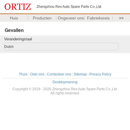
Zhengzhou Rex Auto Spare Parts Co.,Ltd
Huis
Producten
Ongeveer ons
Fabrieksreis
>>
Gevallen
Veranderingstaal
Dutch
Thuis
|
Over ons
|
Contacteer ons
|
Sitemap
|
Privacy Policy
Desktopmening
Copyright © 2019 - 2026 Zhengzhou Rex Auto Spare Parts Co.,Ltd.
All rights reserved.