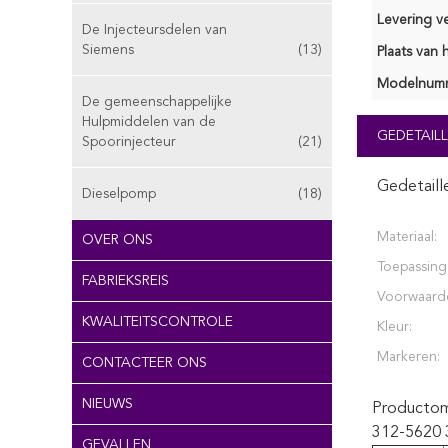
Levering v
De Injecteursdelen van
Siemens
(13)
Plaats van 
Modelnum
De gemeenschappelijke
Hulpmiddelen van de
GEDETAILL
Spoorinjecteur
(21)
Gedetaill
Dieselpomp
(18)
Materiaal:
OVER ONS
Toepassing
FABRIEKSREIS
Voorwaard
KWALITEITSCONTROLE
Kleur:
Markeren:
CONTACTEER ONS
NIEUWS
Productoms
312-5620 
GEVALLEN