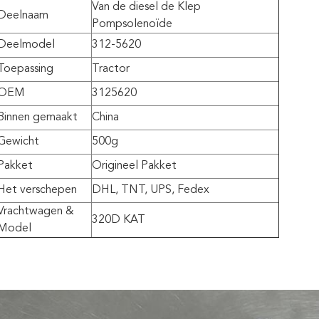
Van de diesel de Klep
Deelnaam
Pompsolenoïde
Deelmodel
312-5620
Toepassing
Tractor
OEM
3125620
Binnen gemaakt
China
Gewicht
500g
Pakket
Origineel Pakket
Het verschepen
DHL, TNT, UPS, Fedex
Vrachtwagen &
320D KAT
Model