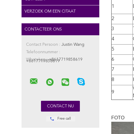
1
VERZOEK OM EEN CITAAT
2
3
CONTACTEER ONS
4
Contact Persoon :
Justin Wang
5
Telefoonnummer :
6
WhatsApp :
+8617719858619
+8617719858619
7
8
9
FOTO
Free call