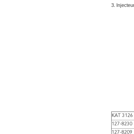
3.
Injecte
KAT 3126
127-8230
127-8209