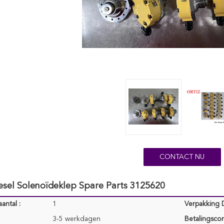
CONTACT NU
esel Solenoïdeklep Spare Parts 3125620
antal :
1
Verpakking D
3-5 werkdagen
Betalingscon