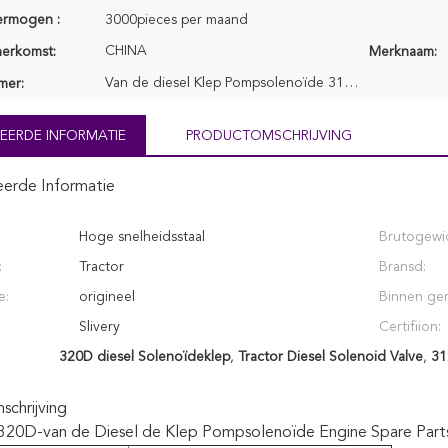
ermogen :
3000pieces per maand
CHINA
herkomst:
Merknaam:
Van de diesel Klep Pompsolenoïde 312-5620
mer:
EERDE INFORMATIE
PRODUCTOMSCHRIJVING
eerde Informatie
Hoge snelheidsstaal
Brutogewic
:
Tractor
Bransd:
e:
origineel
Binnen ge
Slivery
Certifiion:
320D diesel Solenoïdeklep
,
Tractor Diesel Solenoid Valve
,
31
chrijving
320D-van de Diesel de Klep Pompsolenoïde Engine Spare Part