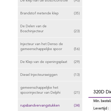
De klep van de Boschcontrole
(90)
Brandstof metende klep
(35)
De Delen van de
Boschinjecteur
(23)
Injecteur van het Denso de
gemeenschappelijke spoor
(56)
De Klep van de openingsplaat
(29)
Diesel Injecteurswiggen
(13)
gemeenschappelijke het
320D Di
spoorinjecteur van Delphi
(21)
Min. bestela
rupsbandvervangstukken
(34)
Levertijd :