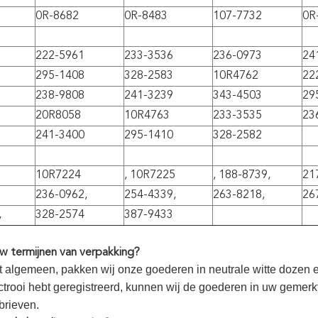
0R-8682
0R-8483
107-7732
0R
222-5961
233-3536
236-0973
24
295-1408
328-2583
10R4762
22
238-9808
241-3239
343-4503
29
20R8058
10R4763
233-3535
23
241-3400
295-1410
328-2582
10R7224
, 10R7225
, 188-8739,
21
236-0962,
254-4339,
263-8218,
26
,
328-2574
387-9433
uw termijnen van verpakking?
t algemeen, pakken wij onze goederen in neutrale witte dozen en 
octrooi hebt geregistreerd, kunnen wij de goederen in uw gemerk
brieven.