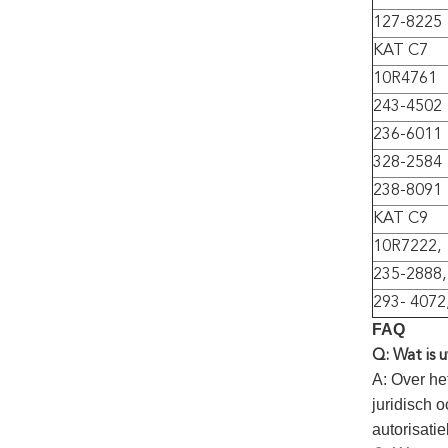
127-8225
KAT C7
10R4761
243-4502
236-6011
328-2584
238-8091
KAT C9
10R7222,
235-2888,
293- 4072
FAQ
Q: Wat is 
A: Over he
juridisch 
autorisatie