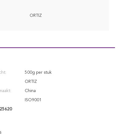
ORTIZ
ht:
500g per stuk
ORTIZ
maakt:
China
ISO9001
25620
s