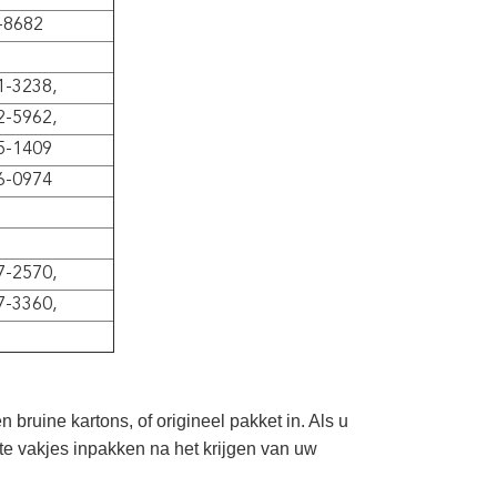
-8682
1-3238,
2-5962,
5-1409
6-0974
7-2570,
7-3360,
bruine kartons, of origineel pakket in. Als u
te vakjes inpakken na het krijgen van uw