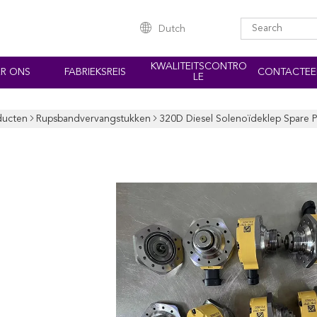
Dutch
KWALITEITSCONTRO
R ONS
FABRIEKSREIS
CONTACTEE
LE
ducten
Rupsbandvervangstukken
320D Diesel Solenoïdeklep Spare 