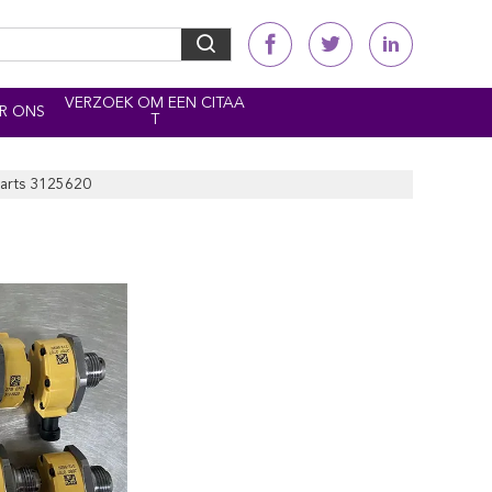
VERZOEK OM EEN CITAA
R ONS
T
Parts 3125620