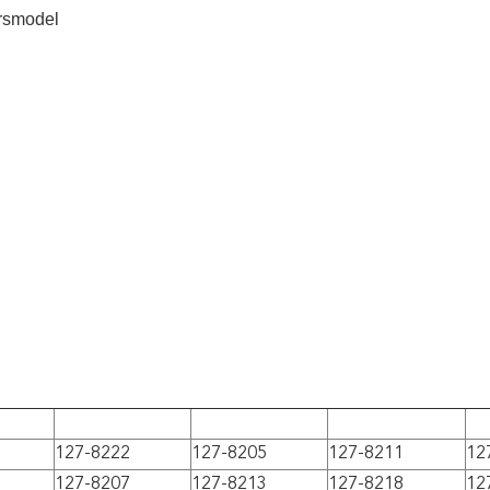
ursmodel
127-8222
127-8205
127-8211
12
127-8207
127-8213
127-8218
12