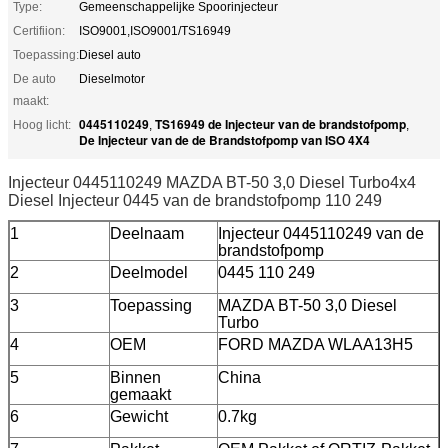
Type:
Gemeenschappelijke Spoorinjecteur
Certifiion:
ISO9001,ISO9001/TS16949
Toepassing:
Diesel auto
De auto
Dieselmotor
maakt:
0445110249
TS16949 de Injecteur van de brandstofpomp
Hoog licht:
,
,
De Injecteur van de de Brandstofpomp van ISO 4X4
Injecteur 0445110249 MAZDA BT-50 3,0 Diesel Turbo4x4
Diesel Injecteur 0445 van de brandstofpomp 110 249
1
Deelnaam
Injecteur 0445110249 van de
brandstofpomp
2
Deelmodel
0445 110 249
3
Toepassing
MAZDA BT-50 3,0 Diesel
Turbo
4
OEM
FORD MAZDA WLAA13H5
5
Binnen
China
gemaakt
6
Gewicht
0.7kg