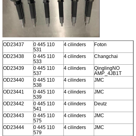
OD23437
0 445 110
4 cilinders
Foton
531
OD23438
0 445 110
4 cilinders
Changchai
533
OD23439
0 445 110
4 cilinders
QinglingNO
537
AMP_4JB1T
OD23440
0 445 110
4 cilinders
JMC
538
OD23441
0 445 110
4 cilinders
JMC
539
OD23442
0 445 110
4 cilinders
Deutz
541
OD23443
0 445 110
4 cilinders
JMC
575
OD23444
0 445 110
4 cilinders
JMC
579