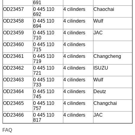
691
OD23457
0 445 110
4 cilinders
Chaochai
692
OD23458
0 445 110
4 cilinders
Wulf
694
OD23459
0 445 110
4 cilinders
JAC
710
OD23460
0 445 110
4 cilinders
715
OD23461
0 445 110
4 cilinders
Changcheng
719
OD23462
0 445 110
4 cilinders
ISUZU
721
OD23463
0 445 110
4 cilinders
Wulf
733
OD23464
0 445 110
4 cilinders
Deutz
745
OD23465
0 445 110
4 cilinders
Changchai
757
OD23466
0 445 110
4 cilinders
JAC
817
FAQ