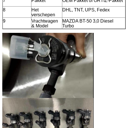
7
Pakket
OEM Pakket of ORTIZ-Pakket
8
Het
DHL, TNT, UPS, Fedex
verschepen
9
Vrachtwagen
MAZDA BT-50 3,0 Diesel
& Model
Turbo