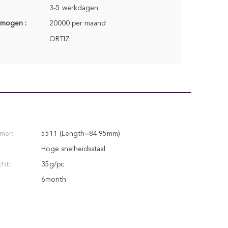
3-5 werkdagen
rmogen :
20000 per maand
ORTIZ
mer:
5511 (Length=84.95mm)
Hoge snelheidsstaal
ht:
35g/pc
6month