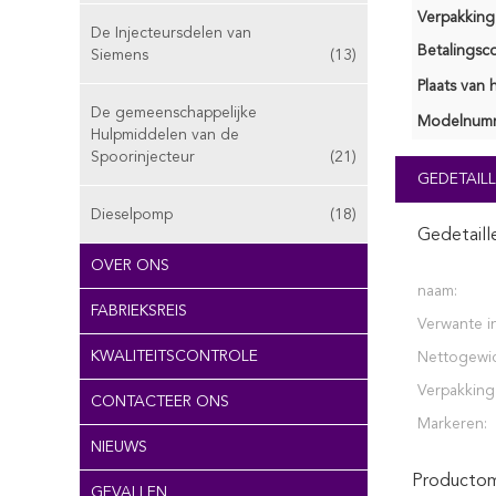
Verpakking 
De Injecteursdelen van
Betalingsco
Siemens
(13)
Plaats van 
De gemeenschappelijke
Modelnum
Hulpmiddelen van de
Spoorinjecteur
(21)
GEDETAILL
Dieselpomp
(18)
Gedetaill
OVER ONS
naam:
FABRIEKSREIS
Verwante in
KWALITEITSCONTROLE
Nettogewic
Verpakking 
CONTACTEER ONS
Markeren:
NIEUWS
Productoms
GEVALLEN