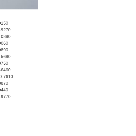
9150
-9270
-0880
9060
9890
-5680
8750
-6460
0-7610
8870
9440
-9770