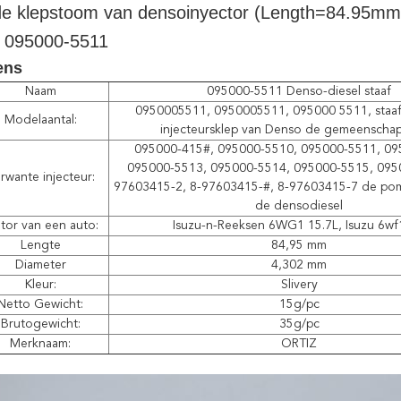
e klepstoom van densoinyector (Length=84.95mm)
r 095000-5511
ens
Naam
095000-5511 Denso-diesel staaf
0950005511, 0950005511, 095000 5511, staaf
Modelaantal:
injecteursklep van Denso de gemeenschap
095000-415#, 095000-5510, 095000-5511, 09
095000-5513, 095000-5514, 095000-5515, 095
rwante injecteur:
97603415-2, 8-97603415-#, 8-97603415-7 de pom
de densodiesel
tor van een auto:
Isuzu-n-Reeksen 6WG1 15.7L, Isuzu 6wf
Lengte
84,95 mm
Diameter
4,302 mm
Kleur:
Slivery
Netto Gewicht:
15g/pc
Brutogewicht:
35g/pc
Merknaam:
ORTIZ