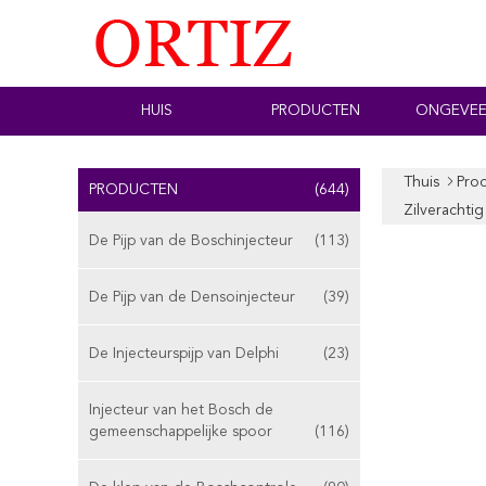
HUIS
PRODUCTEN
ONGEVEE
Thuis
Pro
PRODUCTEN
(644)
Zilverachti
De Pijp van de Boschinjecteur
(113)
De Pijp van de Densoinjecteur
(39)
De Injecteurspijp van Delphi
(23)
Injecteur van het Bosch de
gemeenschappelijke spoor
(116)