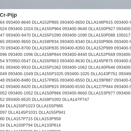
Cr-Pijp
64 093400-8640 DLLA152P865 093400-8650 DLLA148P915 093400-
024 093400-1024 DLLA155P964 093400-9640 DLLA150P927 093400
47 093400-9470 DLLA155P1090 093400-1090 DLLA150P088 105017
65 093400-9650 DLLA158P834 093400-8340 DLLA150P906 093400-
70 093400-8700 DLLA150P835 093400-8350 DLLA152P989 093400-
096 093400-1096 DLLA158P844 093400-8440 DLLA152P568 093400
54 970950-0547 DLLA155P863 093400-8630 DLLA145P875 093400-
91 093400-9910 DLLA155P1062 093400-1062 DLLA140P646 093400
049 093400-1049 DLLA155P1025 093400-1025 DLLA143P761 09340
48 093400-8480 DLLA157P855 093400-8550 DLLA139P887 093400-
42 093400-8420 DLLA150P815 093400-8150 DLLA127P944 093400-
052 093400-1052 DLLA150P866 093400-8660 DLLA153P977 093400
52 093400-8520 DLLA158P1092 DLLA147P747
84 DLLA150P1023 DLLA155P985
097 DLLA145P1031 DLLA155P941
80 DLLA157P715 DLLA153P958
34 DLLA150P794 DLLA133P814