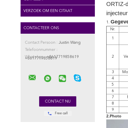
ORTIZ-d
VERZOEK OM EEN CITAAT
injecteu
Gegev
1.
CONTACTEER ONS
Nr.
1
Contact Persoon :
Justin Wang
Telefoonnummer :
2
Ve
WhatsApp :
+8617719858619
+8617719858619
3
Mo
4
5
6
7
8
9
Free call
2.Photo