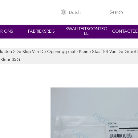
Dutch
KWALITEITSCONTRO
R ONS
FABRIEKSREIS
CONTACTEE
LE
ducten
De Klep Van De Openingsplaat
Kleine Staaf 84 Van De Groo
g Kleur 35G