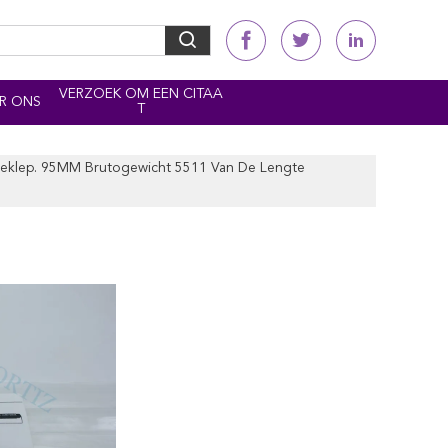
VERZOEK OM EEN CITAA
R ONS
T
tteklep. 95MM Brutogewicht 5511 Van De Lengte