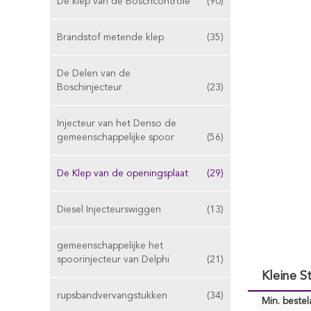
De klep van de Boschcontrole
(90)
Brandstof metende klep
(35)
De Delen van de
Boschinjecteur
(23)
Injecteur van het Denso de
gemeenschappelijke spoor
(56)
De Klep van de openingsplaat
(29)
Diesel Injecteurswiggen
(13)
gemeenschappelijke het
spoorinjecteur van Delphi
(21)
Kleine S
rupsbandvervangstukken
(34)
Min. bestela