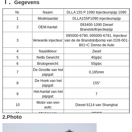
Gegevens
Nr.
Naam:
DLLA 155 P 1090 Injecteurspijp 1090
1
Modelaantal:
DLLA155P1090 injecteurspijp
093400-1090 Diesel
2
OEM Aantal:
Brandstofinjectiepijp
095000-6790, 095000-6791, Injecteur
3
Verwante injecteur:
van de de Brandstofpomp van D28-001-
801+C Denso de Auto
4
Naaldkleur:
Zwart
5
Netto Gewicht:
40g/pc
6
Brutogewicht:
50g/pc
De Grootte van het
7
0,185mm
pijpgat:
De Hoek van het
8
155°
pijpgat:
Het Aantal van het
9
7
pijpgat:
Motor van een
10
Diesel 6114 van Shanghai
auto:
11
Merknaam:
ORTIZ
2.Photo
12
Materiaal:
Hoge snelheidsstaal
13
Certificaat:
CE, ISO9001
14
Verpakkingsdetails:
1pc/tube, 10pcs/box