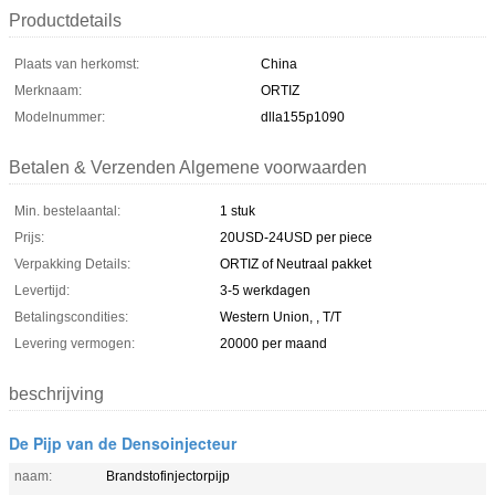
Productdetails
Plaats van herkomst:
China
Merknaam:
ORTIZ
Modelnummer:
dlla155p1090
Betalen & Verzenden Algemene voorwaarden
Min. bestelaantal:
1 stuk
Prijs:
20USD-24USD per piece
Verpakking Details:
ORTIZ of Neutraal pakket
Levertijd:
3-5 werkdagen
Betalingscondities:
Western Union, , T/T
Levering vermogen:
20000 per maand
beschrijving
De Pijp van de Densoinjecteur
naam:
Brandstofinjectorpijp