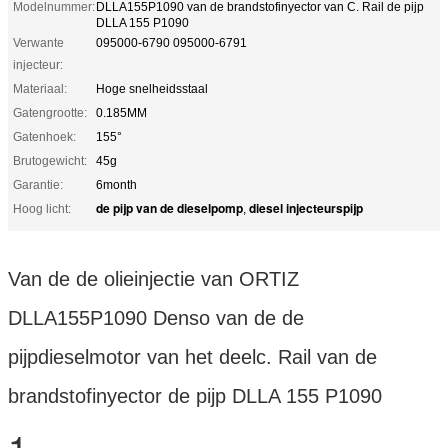
Modelnummer:
DLLA155P1090 van de brandstofinyector van C. Rail de pijp
DLLA 155 P1090
Verwante
095000-6790 095000-6791
injecteur:
Materiaal:
Hoge snelheidsstaal
Gatengrootte:
0.185MM
Gatenhoek:
155°
Brutogewicht:
45g
Garantie:
6month
de pijp van de dieselpomp
diesel injecteurspijp
Hoog licht:
,
Van de de olieinjectie van ORTIZ
DLLA155P1090 Denso van de de
pijpdieselmotor van het deelc. Rail van de
brandstofinyector de pijp DLLA 155 P1090
1.