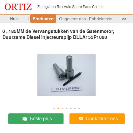
Zhengzhou Rex Auto Spare Parts Co.,Ltd
Huis
Producten
Ongeveer ons
Fabrieksreis
>>
0 . 185MM de Vervangstukken van de Gatenmotor,
Duurzame Diesel Injecteurspijp DLLA155P1090
Beste prijs
Contacteer ons