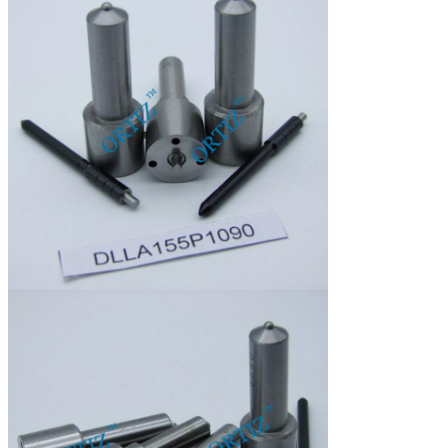
15
Doosgrootte:
10 (cm) *4.5 (cm) *7.5 (cm)
16
Garantie:
6 maanden