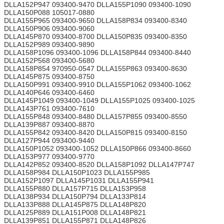
DLLA152P947 093400-9470 DLLA155P1090 093400-1090
DLLA150P088 105017-0880
DLLA155P965 093400-9650 DLLA158P834 093400-8340
DLLA150P906 093400-9060
DLLA145P870 093400-8700 DLLA150P835 093400-8350
DLLA152P989 093400-9890
DLLA158P1096 093400-1096 DLLA158P844 093400-8440
DLLA152P568 093400-5680
DLLA158P854 970950-0547 DLLA155P863 093400-8630
DLLA145P875 093400-8750
DLLA150P991 093400-9910 DLLA155P1062 093400-1062
DLLA140P646 093400-6460
DLLA145P1049 093400-1049 DLLA155P1025 093400-1025
DLLA143P761 093400-7610
DLLA155P848 093400-8480 DLLA157P855 093400-8550
DLLA139P887 093400-8870
DLLA155P842 093400-8420 DLLA150P815 093400-8150
DLLA127P944 093400-9440
DLLA150P1052 093400-1052 DLLA150P866 093400-8660
DLLA153P977 093400-9770
DLLA142P852 093400-8520 DLLA158P1092 DLLA147P747
DLLA158P984 DLLA150P1023 DLLA155P985
DLLA152P1097 DLLA145P1031 DLLA155P941
DLLA155P880 DLLA157P715 DLLA153P958
DLLA138P934 DLLA150P794 DLLA133P814
DLLA133P888 DLLA145P875 DLLA148P820
DLLA125P889 DLLA151P008 DLLA148P821
DLLA139P851 DLLA155P871 DLLA148P826