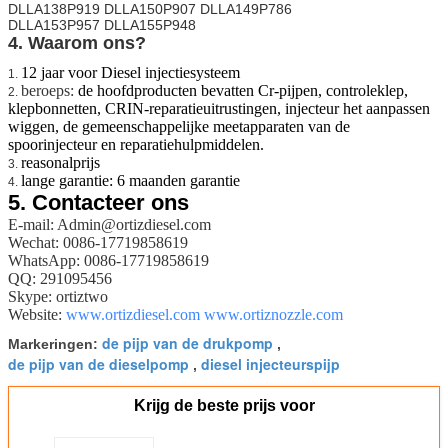
DLLA138P919 DLLA150P907 DLLA149P786
DLLA153P957 DLLA155P948
4. Waarom ons?
12 jaar voor Diesel injectiesysteem
1.
beroeps:
de hoofdproducten bevatten Cr-pijpen, controleklep,
2.
klepbonnetten, CRIN-reparatieuitrustingen, injecteur het aanpassen
wiggen, de gemeenschappelijke meetapparaten van de
spoorinjecteur en reparatiehulpmiddelen.
reasonalprijs
3.
lange garantie: 6 maanden garantie
4.
5.
Contacteer ons
E-mail: Admin@ortizdiesel.com
Wechat: 0086-17719858619
WhatsApp: 0086-17719858619
QQ: 291095456
Skype: ortiztwo
Website:
www.ortizdiesel.com
www.ortiznozzle.com
de pijp van de drukpomp
Markeringen:
,
de pijp van de dieselpomp
diesel injecteurspijp
,
Krijg de beste prijs voor