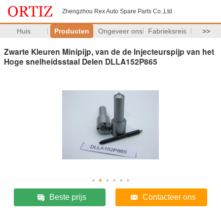
Zhengzhou Rex Auto Spare Parts Co.,Ltd
Huis
Producten
Ongeveer ons
Fabrieksreis
>>
Zwarte Kleuren Minipijp, van de de Injecteurspijp van het
Hoge snelheidsstaal Delen DLLA152P865
Beste prijs
Contacteer ons