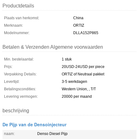
Productdetails
Plaats van herkomst:
China
Merknaam:
ORTIZ
Modelnummer:
DLLA152P865
Betalen & Verzenden Algemene voorwaarden
Min. bestelaantal:
1 stuk
Prijs:
20USD-24USD per piece
Verpakking Details:
ORTIZ of Neutraal pakket
Levertijd:
3-5 werkdagen
Betalingscondities:
Western Union, , T/T
Levering vermogen:
20000 per maand
beschrijving
De Pijp van de Densoinjecteur
naam:
Denso Diesel Pijp