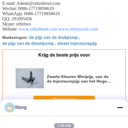
E-mail: Admin@ortizdiesel.com
Wechat: 0086-17719858619
WhatsApp: 0086-17719858619
QQ: 291095456
Skype: ortiztwo
Website:
www.ortizdiesel.com
www.ortiznozzle.com
de pijp van de drukpomp
Markeringen:
,
de pijp van de dieselpomp
diesel injecteurspijp
,
Krijg de beste prijs voor
Zwarte Kleuren Minipijp, van de
de Injecteurspijp van het Hoge
snelheidsstaal Delen
DLLA152P865
Doorgaan
Wang
De Pijp van de Densoinjecteur
Meer
7:49 AM