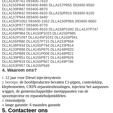
DLLA143P761 093400-7610
DLLA155P848 093400-8480 DLLA157P855 093400-8550
DLLA139P887 093400-8870
DLLA155P842 093400-8420 DLLA150P815 093400-8150
DLLA127P944 093400-9440
DLLA150P1052 093400-1052 DLLA150P866 093400-8660
DLLA153P977 093400-9770
DLLA142P852 093400-8520 DLLA158P1092 DLLA147P747
DLLA158P984 DLLA150P1023 DLLA155P985
DLLA152P1097 DLLA145P1031 DLLA155P941
DLLA155P880 DLLA157P715 DLLA153P958
DLLA138P934 DLLA150P794 DLLA133P814
DLLA133P888 DLLA145P875 DLLA148P820
DLLA125P889 DLLA151P008 DLLA148P821
DLLA139P851 DLLA155P871 DLLA148P826
DLLA138P919 DLLA150P907 DLLA149P786
DLLA153P957 DLLA155P948
4. Waarom ons?
12 jaar voor Diesel injectiesysteem
1.
beroeps:
de hoofdproducten bevatten Cr-pijpen, controleklep,
2.
klepbonnetten, CRIN-reparatieuitrustingen, injecteur het aanpassen
wiggen, de gemeenschappelijke meetapparaten van de
spoorinjecteur en reparatiehulpmiddelen.
reasonalprijs
3.
lange garantie: 6 maanden garantie
4.
5.
Contacteer ons