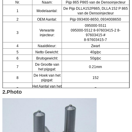
Nr.
Naam:
Pijp 865 P865 van de Densoinjecteur
De Pijp DLLA152P865, DLLA 152 P 865
1
Modelaantal:
van de Densoinjecteur
2
OEM Aantal:
Pijp 093400-8650, 0934008650
095000-5511
Verwante
095000-5512 8-97603415-2 8-
3
injecteur:
97603415-#
8-97603415-7
4
Naaldkleur:
Zwart
5
Netto Gewicht:
40g/pc
6
Brutogewicht:
50g/pc
De Grootte van
7
0.21mm
het pijpgat:
De Hoek van het
8
152
pijpgat:
Het Aantal van het
9
8
2.Photo
pijpgat:
Motor van een
Isuzu-n-Reeksen 6WG1 15.7L
10
auto:
Isuzu 6wf1-TC
11
Merknaam:
ORTIZ