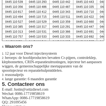
0445 110 539
0445 110 293
0445 110 442
0445 110 443
0445
0445 110 356
0445 110 486
0445 110 487
0445 110 335
044
0445 110 817
0445 110 412
0445 110 343
0445 110 710
0445
0445 110 494
0445 110 715
0445 110 511
0445 110 422
0445
0445 110 527
0445 110 529
0445 110 359
0445 110 660
0445
0445 110 385
0445 110 317
0445 110 291
0445 110 447
0445
0445 110 313
0445 110 531
0445 110 366
0445 110 691
0445
0445 110 757
0445 110 533
0445 110 333
0445 110 692
0445
0445110376
0445 110 541
0445 110 305
0445 110 537
0445
Waarom ons?
4.
12 jaar voor Diesel injectiesysteem
1.
beroeps: de hoofdproducten bevatten Cr-pijpen, controleklep,
2.
klepbonnetten, CRIN-reparatieuitrustingen, injecteur het aanpassen
wiggen, de gemeenschappelijke meetapparaten van de
spoorinjecteur en reparatiehulpmiddelen.
reasonalprijs
3.
lange garantie: 6 maanden garantie
4.
5. Contacteer ons
E-mail: Justin@ortizdiesel.com
Wechat: 0086-17719858619
WhatsApp: 0086-17719858619
QQ: 291095456