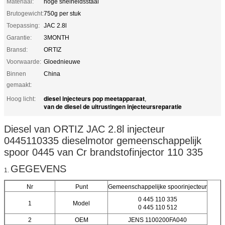
Materiaal:
hoge snelheidsstaal
Brutogewicht:
750g per stuk
Toepassing:
JAC 2.8l
Garantie:
3MONTH
Bransd:
ORTIZ
Voorwaarde:
Gloednieuwe
Binnen
China
gemaakt:
diesel injecteurs pop meetapparaat
Hoog licht:
,
van de diesel de uitrustingen injecteursreparatie
Diesel van ORTIZ JAC 2.8l injecteur
0445110335 dieselmotor gemeenschappelijk
spoor 0445 van Cr brandstofinjector 110 335
GEGEVENS
1.
Nr
Punt
Gemeenschappelijke spoorinjecteur
0 445 110 335
1
Model
0 445 110 512
2
OEM
JENS 1100200FA040