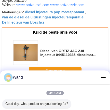
Skype: ortiztwo
Website:
www.ortizdiesel.com
www.ortiznozzle.com
diesel injecteurs pop meetapparaat
Markeringen:
,
van de diesel de uitrustingen injecteursreparatie
,
De Injecteur van Boschcr
Krijg de beste prijs voor
Diesel van ORTIZ JAC 2.8l
injecteur 0445110335 dieselmotor
gemeenschappelijk spoor 0445
van Cr brandstofinjector 110 335
Doorgaan
Wang
Injecteur van het Bosch de gemeenschappelijke spoor
Meer
4:15 AM
Good day, what product are you looking for?