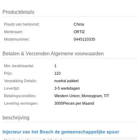
Productdetails
Plaats van herkomst:
China
Merknaam:
ORTIZ
Modelnummer:
0445110335
Betalen & Verzenden Algemene voorwaarden
Min. bestelaantal:
1
Prijs:
110
Verpakking Details:
nuetral pakket
Levertijd:
3-5 werkdagen
Betalingscondities:
Western Union, Moneygram, T/T
Levering vermogen:
3000Pieces per Maand
beschrijving
Injecteur van het Bosch de gemeenschappelijke spoor