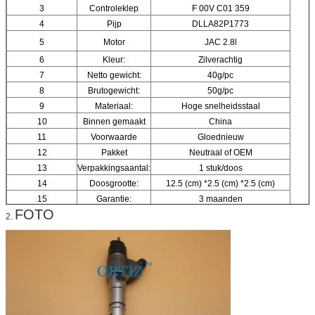
3
Controleklep
F 00V C01 359
4
Pijp
DLLA82P1773
5
Motor
JAC 2.8l
6
Kleur:
Zilverachtig
7
Netto gewicht:
40g/pc
8
Brutogewicht:
50g/pc
9
Materiaal:
Hoge snelheidsstaal
10
Binnen gemaakt
China
11
Voorwaarde
Gloednieuw
12
Pakket
Neutraal of OEM
13
Verpakkingsaantal:
1 stuk/doos
14
Doosgrootte:
12.5 (cm) *2.5 (cm) *2.5 (cm)
15
Garantie:
3 maanden
FOTO
2.