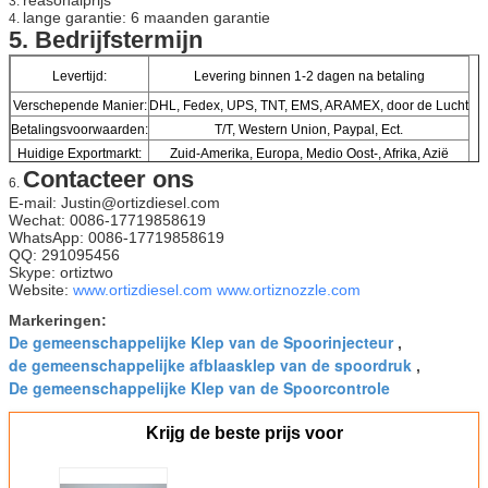
3.
lange garantie: 6 maanden garantie
4.
5.
Bedrijfstermijn
Levertijd:
Levering binnen 1-2 dagen na betaling
Verschepende Manier:
DHL, Fedex, UPS, TNT, EMS, ARAMEX, door de Lucht
Betalingsvoorwaarden:
T/T, Western Union, Paypal, Ect.
Huidige Exportmarkt:
Zuid-Amerika, Europa, Medio Oost-, Afrika, Azië
Contacteer ons
6.
E-mail: Justin@ortizdiesel.com
Wechat: 0086-17719858619
WhatsApp: 0086-17719858619
QQ: 291095456
Skype: ortiztwo
Website:
www.ortizdiesel.com
www.ortiznozzle.com
Markeringen:
De gemeenschappelijke Klep van de Spoorinjecteur
,
de gemeenschappelijke afblaasklep van de spoordruk
,
De gemeenschappelijke Klep van de Spoorcontrole
Krijg de beste prijs voor