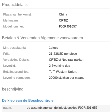
Productdetails
Plaats van herkomst:
China
Merknaam:
ORTIZ
Modelnummer:
F00RJ01657
Betalen & Verzenden Algemene voorwaarden
Min. bestelaantal:
1piece
Prijs:
21-23USD per piece
Verpakking Details:
ORTIZ of Neutraal pakket
Levertijd:
2-3working dag
Betalingscondities:
T / T, Western Union,
Levering vermogen:
20000 stukken per maand
beschrijving
De klep van de Boschcontrole
naam:
de assemblage van de injecteursklep F00R J01 657