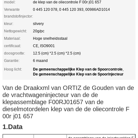
model:
de klep van de oliecontrole F 00r j01 657
Verwante
0 445 120 078, 0 445 120 393, 00986AD1014
brandstofinjector:
kleur:
slivery
Nettogewicht:
20g/pc
Materiaal:
Hoge snelheidsstaal
certificaat:
CE, ISO9001
doosgrootte:
12.5 (cm) *2.5 (cm) *2.5 (cm)
Garantie:
6 maand
De gemeenschappelijke Klep van de Spoorcontrole
Hoog licht:
,
De gemeenschappelijke Klep van de Spoorinjecteur
Van de Draakxml van ORTIZ de Gouden van de
de vrachtwageninjecteur van de de
klepassemblage F00RJ01657 van de
dieselmotordelen klep van de de oliecontrole F
00r j01 657
1.Data