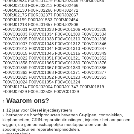
F00RJ00834 F00RJ01479 F00RJ02449 F00RJ02056
F00RJ02103 F00RJ02213 F00RJ02466
F00RJ02130 F00RJ02266 F00RJ02472
F00RJ02175 F00RJ02377 F00RJ02067
F00RJ01159 F00RJ01533 F00RJ02454
F00RJ01218 F00RJ01657 F00RJ02806
F00VC01001 F00VC01033 F00VC01306 F00VC01328
F00VC01003 F00VC01034 F00VC01309 F00VC01334
F00VC01005 F00VC01038 F00VC01310 F00VC01338
F00VC01007 F00VC01043 F00VC01312 F00VC01346
F00VC01013 F00VC01044 F00VC01313 F00VC01347
F00VC01015 F00VC01045 F00VC01315 F00VC01349
F00VC01022 F00VC01051 F00VC01321 F00VC01352
F00VC01358 F00VC01365 F00VC01380 F00VC01376
F00VC01359 F00VC01367 F00VC01383 F00VC01386
F00VC01363 F00VC01368 F00VC01371 F00VC01377
F00VC01023 F00VC01052 F00VC01323 F00VC01353
F00VC01024 F00VC01054 F00VC01324
F00RJ01714 F00RJ02004 F00RJ01747 F00RJ01819
F00RJ02429 F00RJ02506 F00VC01329
Waarom ons?
4.
12 jaar voor Diesel injectiesysteem
1.
beroeps: de hoofdproducten bevatten Cr-pijpen, controleklep,
2.
klepbonnetten, CRIN-reparatieuitrustingen, injecteur het aanpassen
wiggen, de gemeenschappelijke meetapparaten van de
spoorinjecteur en reparatiehulpmiddelen.
reasonalprijs