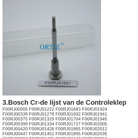
3.Bosch Cr-de lijst van de Controleklep
F00RJ00005 F00RJ01222 F00RJ01683 F00RJ01924
F00RJ00339 F00RJ01278 F00RJ01692 F00RJ01941
F00RJ00375 F00RJ01329 F00RJ01704 F00RJ01945
F00RJ00399 F00RJ01334 F00RJ01727 F00RJ02005
F00RJ00420 F00RJ01428 F00RJ01865 F00RJ02012
F00RJ00447 F00RJ01451 F00RJ01895 F00RJ02035