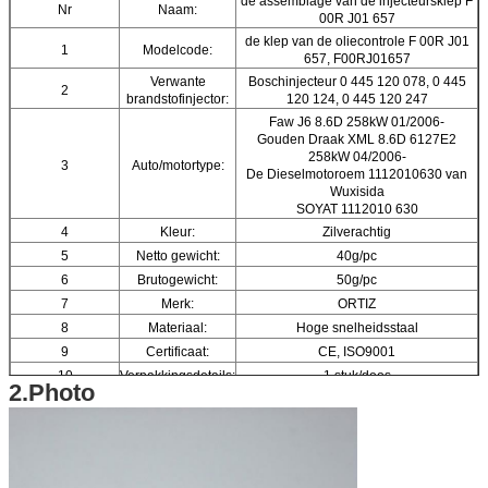
de assemblage van de injecteursklep F
Nr
Naam:
00R J01 657
de klep van de oliecontrole F 00R J01
1
Modelcode:
657, F00RJ01657
Verwante
Boschinjecteur 0 445 120 078, 0 445
2
brandstofinjector:
120 124, 0 445 120 247
Faw J6 8.6D 258kW 01/2006-
Gouden Draak XML 8.6D 6127E2
258kW 04/2006-
3
Auto/motortype:
De Dieselmotoroem 1112010630 van
Wuxisida
SOYAT 1112010 630
4
Kleur:
Zilverachtig
5
Netto gewicht:
40g/pc
6
Brutogewicht:
50g/pc
7
Merk:
ORTIZ
8
Materiaal:
Hoge snelheidsstaal
9
Certificaat:
CE, ISO9001
10
Verpakkingsdetails:
1 stuk/doos
2.Photo
11
Doosgrootte:
12.5 (cm) *2.5 (cm) *2.5 (cm)
12
Garantie:
6 maanden