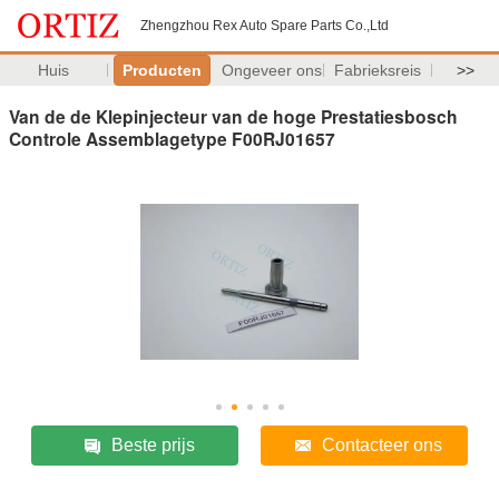
Zhengzhou Rex Auto Spare Parts Co.,Ltd
Huis
Producten
Ongeveer ons
Fabrieksreis
>>
Van de de Klepinjecteur van de hoge Prestatiesbosch
Controle Assemblagetype F00RJ01657
Beste prijs
Contacteer ons