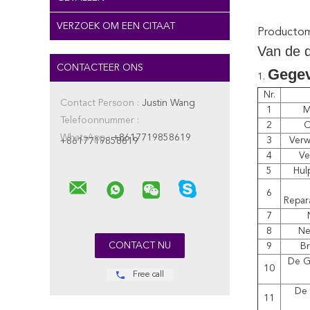
VERZOEK OM EEN CITAAT
Productoms
Van de 
CONTACTEER ONS
Gege
1.
Nr.
Contact Persoon :
Justin Wang
1
M
Telefoonnummer :
2
O
WhatsApp :
+8617719858619
3
Verw
+8617719858619
4
Ve
5
Hulp
6
Repara
7
8
Ne
9
Br
De G
10
Free call
De 
11