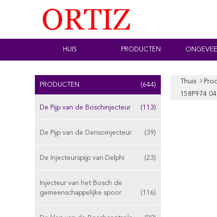
HUIS
PRODUCTEN
ONGEVEE
Thuis
Pro
PRODUCTEN
(644)
158P974 0
De Pijp van de Boschinjecteur
(113)
De Pijp van de Densoinjecteur
(39)
De Injecteurspijp van Delphi
(23)
Injecteur van het Bosch de
gemeenschappelijke spoor
(116)