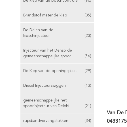
De klep van de Boschcontrole
(90)
Brandstof metende klep
(35)
De Delen van de
Boschinjecteur
(23)
Injecteur van het Denso de
gemeenschappelijke spoor
(56)
De Klep van de openingsplaat
(29)
Diesel Injecteurswiggen
(13)
gemeenschappelijke het
spoorinjecteur van Delphi
(21)
Van De D
rupsbandvervangstukken
(34)
0433175