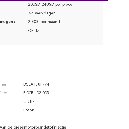
20USD-24USD per piece
3-5 werkdagen
rmogen :
20000 per maand
ORTIZ
mer:
DSLA158P974
lep:
F 00R J02 005
ORTIZ
Foton
 van de dieselmotorbrandstofinjectie