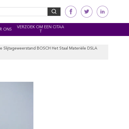
VERZOEK OM EEN CITAA
R ONS
T
De Slijtageweerstand BOSCH Het Staal Materiële DSLA