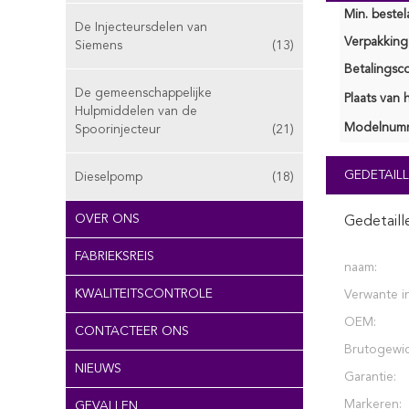
Min. bestela
De Injecteursdelen van
Verpakking 
Siemens
(13)
Betalingsco
De gemeenschappelijke
Plaats van 
Hulpmiddelen van de
Modelnum
Spoorinjecteur
(21)
GEDETAILL
Dieselpomp
(18)
OVER ONS
Gedetaill
FABRIEKSREIS
naam:
KWALITEITSCONTROLE
Verwante in
OEM:
CONTACTEER ONS
Brutogewic
NIEUWS
Garantie:
Markeren:
GEVALLEN