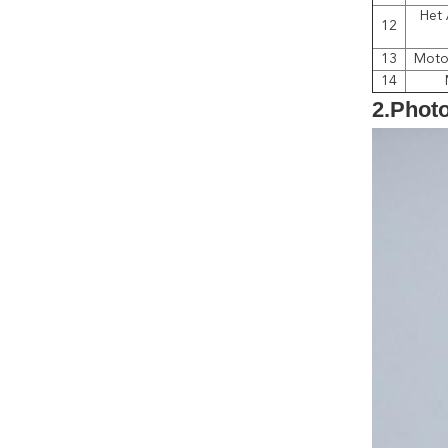
Het 
12
13
Motor
14
2.Phot