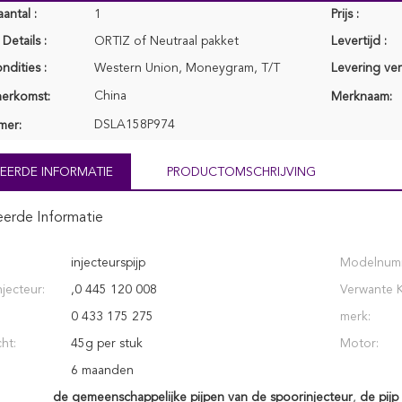
antal :
1
Prijs :
Details :
ORTIZ of Neutraal pakket
Levertijd :
ndities :
Western Union, Moneygram, T/T
Levering ve
China
herkomst:
Merknaam:
DSLA158P974
mer:
EERDE INFORMATIE
PRODUCTOMSCHRIJVING
eerde Informatie
injecteurspijp
Modelnum
jecteur:
‚0 445 120 008
Verwante K
0 433 175 275
merk:
ht:
45g per stuk
Motor:
6 maanden
de gemeenschappelijke pijpen van de spoorinjecteur
,
de pijp