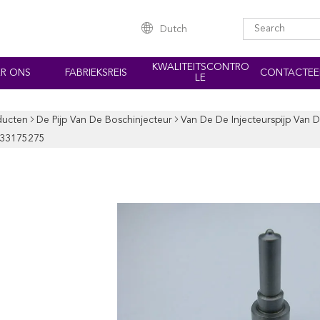
Dutch
KWALITEITSCONTRO
R ONS
FABRIEKSREIS
CONTACTEE
LE
ducten
De Pijp Van De Boschinjecteur
Van De De Injecteurspijp Van 
433175275