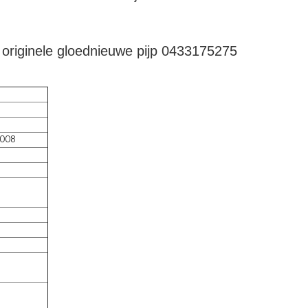
originele gloednieuwe pijp 0433175275
 008