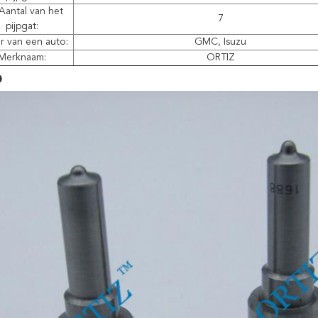
Aantal van het
7
pijpgat:
 van een auto:
GMC, Isuzu
Merknaam:
ORTIZ
o