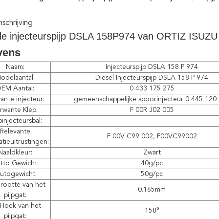
chrijving
de injecteurspijp DSLA 158P974 van ORTIZ ISUZU 
vens
Naam:
Injecteurspijp DSLA 158 P 974
odelaantal:
Diesel Injecteurspijp DSLA 158 P 974
EM Aantal:
0 433 175 275
ante injecteur:
gemeenschappelijke spoorinjecteur 0 445 120
rwante Klep:
F 00R J02 005
injecteursbal:
Relevante
F 00V C99 002, F00VC99002
tieuitrustingen:
Naaldkleur:
Zwart
tto Gewicht:
40g/pc
utogewicht:
50g/pc
rootte van het
0.165mm
pijpgat:
Hoek van het
158°
pijpgat: