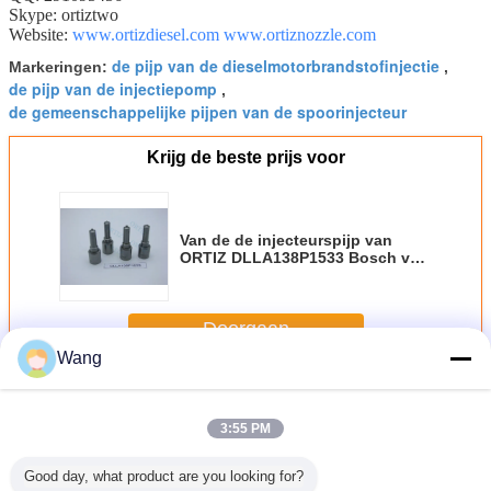
Skype: ortiztwo
Website:
www.ortizdiesel.com
www.ortiznozzle.com
de pijp van de dieselmotorbrandstofinjectie
Markeringen:
,
de pijp van de injectiepomp
,
de gemeenschappelijke pijpen van de spoorinjecteur
Krijg de beste prijs voor
Van de de injecteurspijp van
ORTIZ DLLA138P1533 Bosch van
de de assemblage autopomp de
injectiepijp HYUNDAI 504380470
Doorgaan
Wang
De Pijp van de Boschinjecteur
Meer
3:55 PM
Good day, what product are you looking for?