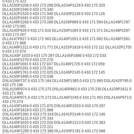
0 433 175 323
DLLA150P2208 0 433 173 208 DSLA154P1129 0 433 175 333
DLLA150P2340 0 433 173 340
DLLA152P1525 0 433 171 940 DLLA150P2126 0 433 173 126
DLLA152P1681 0 433 172 029
DLLA148P2268 0 433 173 268 DLLA156P889 0 433 171 594 DLLA149P1787
0 433 173 091
DLLA145P926 0 433 171 616 DLLA150P1285 0 433 171 371 DLLA148P2267
0 433 173 267
DLLA147P827 0 433 171 563 DLLA140P1051 0 433 171 682 DLLA146P1581
0 433 171 968
DLLA148P1221 0 433 171 771 DLLA152P1819 0 433 172 111 DLLA132P1755
0 433 172 074
DSLA140P 1033 0 433 175 297 DLLA145P1686 0 433 172 033
DLLA145P2270 0 433 172 270
DLLA118P1691 0 433 172 037 DLLA146P1725 0 433 172 059
DLLA140P2281 0 433 173 281
DLLA148P1761 0 433 172 025 DLLA146P2145 0 433 172 145
DLLA150P1695 0 433 172 038
DSLA156P737 0 433 175 164 DLLA158P1385 0 433 171 860 DSLA142P795 0
433 175 196
DSLA158P974 0 433 175 275 DSLA140P862 0 433 175 230 DLLA159P1611 0
433 171 985
DSLA144P971 0 433 175 272 DLLA146P1545 0 433 171 953 DSLA144P973 0
433 175 274
DLLA143P1404 0 433 171 870 DSLA140P1033 0 433 175 297
DLLA143P1619 0 433 171 988
DSLA145P1091 0 433 175 318 DLLA141P2146 0 433 172 146
DSLA140P1131 0 433 175 334
DLLA145P1655 0 433 172 016 DSLA144P1213 0 433 175 363
DLLA148P2221 0 433 172 221
DSLA144P1295 0 433 175 386 DLLA150P1781 0 433 172 088