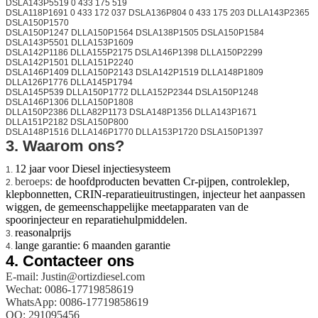
DSLA143P5519 0 433 175 519
DSLA118P1691 0 433 172 037 DSLA136P804 0 433 175 203 DLLA143P2365
DSLA150P1570
DSLA150P1247 DLLA150P1564 DSLA138P1505 DSLA150P1584
DSLA143P5501 DLLA153P1609
DSLA142P1186 DLLA155P2175 DSLA146P1398 DLLA150P2299
DSLA142P1501 DLLA151P2240
DSLA146P1409 DLLA150P2143 DSLA142P1519 DLLA148P1809
DLLA126P1776 DLLA145P1794
DSLA145P539 DLLA150P1772 DLLA152P2344 DSLA150P1248
DSLA146P1306 DLLA150P1808
DLLA150P2386 DLLA82P1173 DSLA148P1356 DLLA143P1671
DLLA151P2182 DSLA150P800
DSLA148P1516 DLLA146P1770 DLLA153P1720 DSLA150P1397
3. Waarom ons?
12 jaar voor Diesel injectiesysteem
1.
beroeps:
de hoofdproducten bevatten Cr-pijpen, controleklep,
2.
klepbonnetten, CRIN-reparatieuitrustingen, injecteur het aanpassen
wiggen, de gemeenschappelijke meetapparaten van de
spoorinjecteur en reparatiehulpmiddelen.
reasonalprijs
3.
lange garantie: 6 maanden garantie
4.
4.
Contacteer ons
E-mail: Justin@ortizdiesel.com
Wechat: 0086-17719858619
WhatsApp: 0086-17719858619
QQ: 291095456