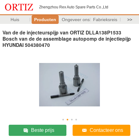
Zhengzhou Rex Auto Spare Parts Co.,Ltd
Huis
Producten
Ongeveer ons
Fabrieksreis
>>
Van de de injecteurspijp van ORTIZ DLLA138P1533
Bosch van de de assemblage autopomp de injectiepijp
HYUNDAI 504380470
Beste prijs
Contacteer ons