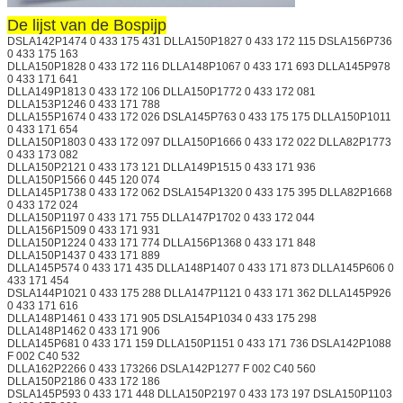
De lijst van de Bospijp
DSLA142P1474 0 433 175 431 DLLA150P1827 0 433 172 115 DSLA156P736
0 433 175 163
DLLA150P1828 0 433 172 116 DLLA148P1067 0 433 171 693 DLLA145P978
0 433 171 641
DLLA149P1813 0 433 172 106 DLLA150P1772 0 433 172 081
DLLA153P1246 0 433 171 788
DLLA155P1674 0 433 172 026 DSLA145P763 0 433 175 175 DLLA150P1011
0 433 171 654
DLLA150P1803 0 433 172 097 DLLA150P1666 0 433 172 022 DLLA82P1773
0 433 173 082
DLLA150P2121 0 433 173 121 DLLA149P1515 0 433 171 936
DLLA150P1566 0 445 120 074
DLLA145P1738 0 433 172 062 DSLA154P1320 0 433 175 395 DLLA82P1668
0 433 172 024
DLLA150P1197 0 433 171 755 DLLA147P1702 0 433 172 044
DLLA156P1509 0 433 171 931
DLLA150P1224 0 433 171 774 DLLA156P1368 0 433 171 848
DLLA150P1437 0 433 171 889
DLLA145P574 0 433 171 435 DLLA148P1407 0 433 171 873 DLLA145P606 0
433 171 454
DSLA144P1021 0 433 175 288 DLLA147P1121 0 433 171 362 DLLA145P926
0 433 171 616
DLLA148P1461 0 433 171 905 DSLA154P1034 0 433 175 298
DLLA148P1462 0 433 171 906
DLLA145P681 0 433 171 159 DLLA150P1151 0 433 171 736 DSLA142P1088
F 002 C40 532
DLLA162P2266 0 433 173266 DSLA142P1277 F 002 C40 560
DLLA150P2186 0 433 172 186
DSLA145P593 0 433 171 448 DLLA150P2197 0 433 173 197 DSLA150P1103