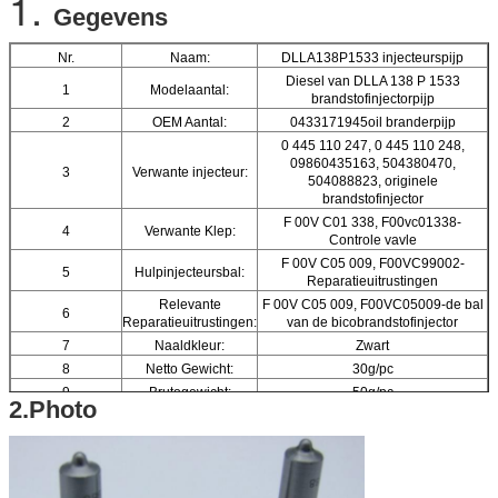
1.
Gegevens
Nr.
Naam:
DLLA138P1533 injecteurspijp
Diesel van DLLA 138 P 1533
1
Modelaantal:
brandstofinjectorpijp
2
OEM Aantal:
0433171945oil branderpijp
0 445 110 247, 0 445 110 248,
09860435163, 504380470,
3
Verwante injecteur:
504088823, originele
brandstofinjector
F 00V C01 338, F00vc01338-
4
Verwante Klep:
Controle vavle
F 00V C05 009, F00VC99002-
5
Hulpinjecteursbal:
Reparatieuitrustingen
Relevante
F 00V C05 009, F00VC05009-de bal
6
Reparatieuitrustingen:
van de bicobrandstofinjector
7
Naaldkleur:
Zwart
8
Netto Gewicht:
30g/pc
9
Brutogewicht:
50g/pc
2.Photo
De Grootte van het
10
pijpgat:
De Hoek van het
11
pijpgat:
Het Aantal van het