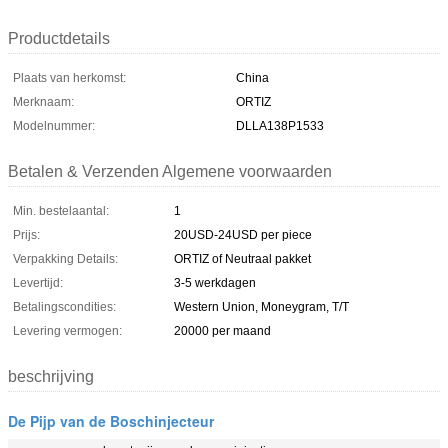
Productdetails
Plaats van herkomst:
China
Merknaam:
ORTIZ
Modelnummer:
DLLA138P1533
Betalen & Verzenden Algemene voorwaarden
Min. bestelaantal:
1
Prijs:
20USD-24USD per piece
Verpakking Details:
ORTIZ of Neutraal pakket
Levertijd:
3-5 werkdagen
Betalingscondities:
Western Union, Moneygram, T/T
Levering vermogen:
20000 per maand
beschrijving
De Pijp van de Boschinjecteur