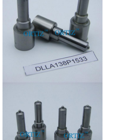
12
pijpgat:
13
Motor van een auto:
diesel voertuig
14
Merknaam:
ORTIZ