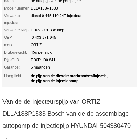
naam:
de autopijp van de pompinjectie
Modelnummer:
DLLA138P1533
Verwante
diesel 0 445 110 247 Injecteur
injecteur:
Verwante Klep:
F 00V C01 338 klep
OEM:
‚0 433 171 945
merk:
ORTIZ
Brutogewicht:
45g per stuk
Pijp GLB:
F 00R J00 841
Garantie:
6 maanden
de pijp van de dieselmotorbrandstofinjectie
Hoog licht:
,
de pijp van de injectiepomp
Van de de injecteurspijp van ORTIZ
DLLA138P1533 Bosch van de de assemblage
autopomp de injectiepijp HYUNDAI 504380470