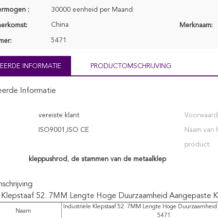
ermogen :
30000 eenheid per Maand
China
herkomst:
Merknaam:
5471
mer:
EERDE INFORMATIE
PRODUCTOMSCHRIJVING
eerde Informatie
vereiste klant
Voorwaard
ISO9001,ISO CE
Naam van 
product:
kleppushrod
,
de stammen van de metaalklep
chrijving
le Klepstaaf 52. 7MM Lengte Hoge Duurzaamheid Aangepaste K
Industriële Klepstaaf 52. 7MM Lengte Hoge Duurzaamheid
Naam
5471