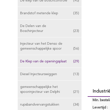
De klep van de Boschcontrole
(90)
Brandstof metende klep
(35)
De Delen van de
Boschinjecteur
(23)
Injecteur van het Denso de
gemeenschappelijke spoor
(56)
De Klep van de openingsplaat
(29)
Diesel Injecteurswiggen
(13)
gemeenschappelijke het
Industr
spoorinjecteur van Delphi
(21)
Min. bestela
rupsbandvervangstukken
(34)
Levertijd :