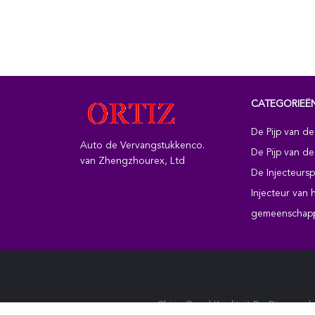
CATEGORIEË
De Pijp van de
Auto de Vervangstukkenco.
De Pijp van d
van Zhengzhourex, Ltd
De Injecteursp
Injecteur van
gemeenschapp
China Goed Kwaliteit De Pijp van d