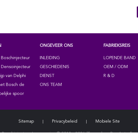
N
ONGEVEER ONS
FABRIEKSREIS
 Boschinjecteur
INLEIDING
LOPENDE BAND
e Densoinjecteur
GESCHIEDENIS
OEM / ODM
ijp van Delphi
DIENST
R & D
 het Bosch de
ONS TEAM
elijke spoor
Sitemap
Privacybeleid
Mobiele Site
|
|
e Boschinjecteur Leverancier. © 2019 - 2026 Zhengzhou Rex Auto Spare 