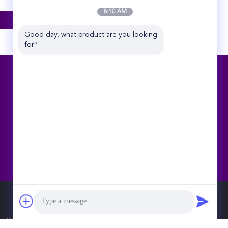
8:10 AM
Good day, what product are you looking 
for?
CONTACTEER ONS
Zhengzhou Rex Auto Spare Parts Co.,Ltd
De Weg No.49, Zhengzhou, Henan,
China van het Jinshuioosten
86-371-53377189
Admin@ortizdiesel.com
Parts Co.,Ltd. All Rights Reserved.