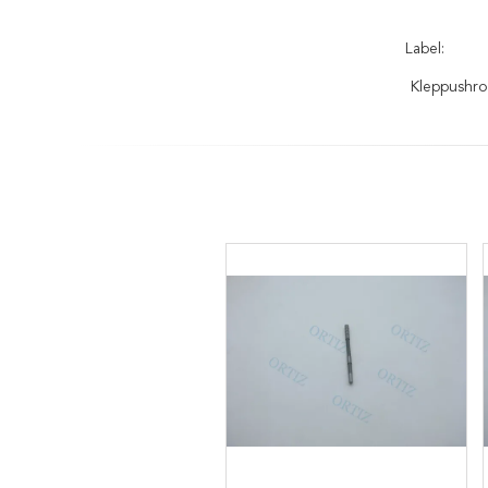
Label:
Kleppushr