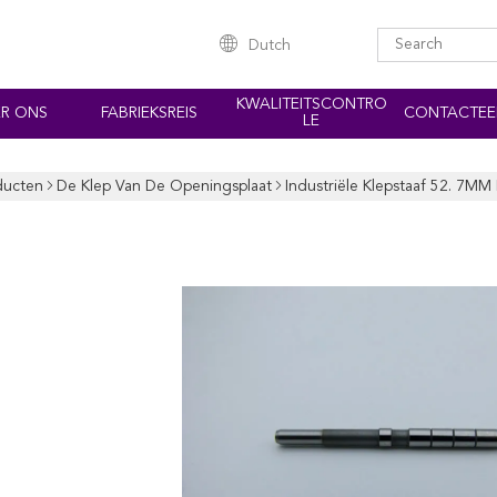
Dutch
KWALITEITSCONTRO
R ONS
FABRIEKSREIS
CONTACTEE
LE
ducten
De Klep Van De Openingsplaat
Industriële Klepstaaf 52. 7