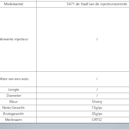
Modelaantal:
5471 de Staaf van de injecteurscontrole
Verwante injecteur:
/
Motor van een auto:
/
Lengte
/
Diameter
/
Kleur:
Slivery
Netto Gewicht:
15g/pc
Brutogewicht:
35g/pc
Merknaam:
ORTIZ