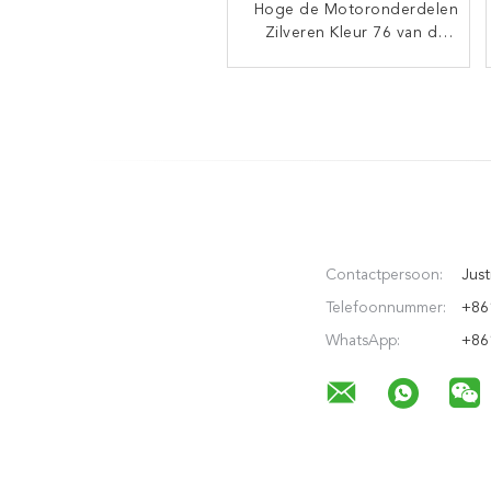
Hoge de Motoronderdelen
1212 hoge
Duurzaamheids Industriële
Zilveren Kleur 76 van de
Duurzaamheidsvrachtwagen.
Staaf, van de het
Brutogewichtstoom van
9MM Lengte 5941
35G de Kleppushrod
Contactpersoon:
Just
Telefoonnummer:
+86
WhatsApp:
+86