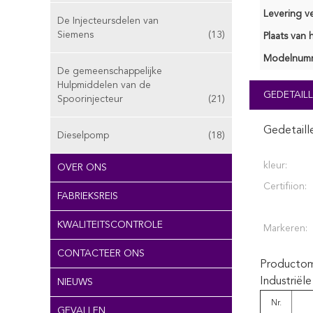
Levering v
De Injecteursdelen van
Siemens
(13)
Plaats van 
Modelnum
De gemeenschappelijke
Hulpmiddelen van de
GEDETAILL
Spoorinjecteur
(21)
Gedetaill
Dieselpomp
(18)
kleur:
OVER ONS
Certifiion:
FABRIEKSREIS
KWALITEITSCONTROLE
Markeren:
CONTACTEER ONS
Productoms
Industrië
NIEUWS
Nr.
GEVALLEN