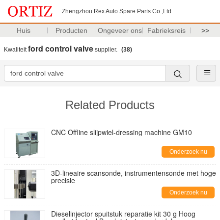
Zhengzhou Rex Auto Spare Parts Co.,Ltd
Huis
Producten
Ongeveer ons
Fabrieksreis
>>
ford control valve
Kwaliteit
supplier.
(38)
Related Products
CNC Offline slijpwiel-dressing machine GM10
Onderzoek nu
3D-lineaire scansonde, instrumentensonde met hoge
precisie
Onderzoek nu
Dieselinjector spuitstuk reparatie kit 30 g Hoog