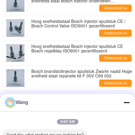
snelheids staal Bosch injector onderdelen
F00VC99002
Onderzoek nu
Hoog snelheidsstaal Bosch injector spuitstuk CE /
Bosch Control Valve ISO9001 gecertificeerd
Onderzoek nu
Hoog snelheidsstaal Bosch injector spuitstuk CE
Bosch regelklep ISO9001 gecertificeerd
Onderzoek nu
Bosch brandstofinjector spuitstuk Zwarte naald Hoge
snelheid staal reparatie kit F 00V C99 002
Onderzoek nu
CE gecertificeerd BOSCH Injector Nozzle Zwart
Hoog snelheidsstaal naald 50 g/pc Bruto Gewicht
Wang
Onderzoek nu
Injecteur Assy 127-8216 0R8682 3116 MUI Diesel
9:07 AM
Injector 1278216
Onderzoek nu
Good day, what product are you looking for?